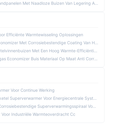
andpanelen Met Naadloze Buizen Van Legering ASTM
or Efficiënte Warmtewisseling Oplossingen
zer Met Corrosiebestendige Coating Van Hoogwaardig Staal
enbuizen Met Een Hoog Warmte-Efficiëntie Voor Economisers
onomizer Buis Materiaal Op Maat Anti Corrosie Coating
rmer Voor Continue Werking
tel Superverwarmer Voor Energiecentrale Systemen
ge Superverwarmingsspiraal Voor Boilers Van Elektriciteitscentrales
r Voor Industriële Warmteoverdracht Cc