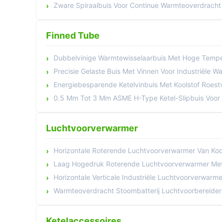
Zware Spiraalbuis Voor Continue Warmteoverdracht
Finned Tube
Dubbelvinige Warmtewisselaarbuis Met Hoge Temperatuurb
Precisie Gelaste Buis Met Vinnen Voor Industriële 
Energiebesparende Ketelvinbuis Met Koolstof Roestvrij Staal
0.5 Mm Tot 3 Mm ASME H-Type Ketel-Slipbuis Voor Ener
Luchtvoorverwarmer
Horizontale Roterende Luchtvoorverwarmer Van Koolstofstaal Voor Boi
Laag Hogedruk Roterende Luchtvoorverwarmer Met Een Hog
Horizontale Verticale Industriële Luchtvoorverwarmer Voor Indust
Warmteoverdracht Stoombatterij Luchtvoorbereider Met Corros
Ketelaccessoires