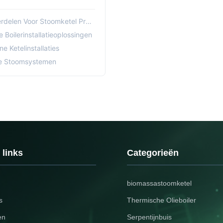
r Stoomketel Prestatieverbetering
Boilerinstallatieoplossingen
 Ketelinstallaties
le Stoomsystemen
 links
Categorieën
biomassastoomketel
s
Thermische Olieboiler
en
Serpentijnbuis