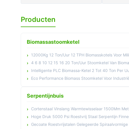
Producten
Biomassastoomketel
12000Kg 12 Ton/Uur 12 TPH Biomasskotels Voor Milieuv
4 6 8 10 12 15 16 20 Ton/Uur Stoomketel Van Biomassa Voor
Intelligente PLC Biomassa-Ketel 2 Tot 40 Ton Per U
Eco Performance Biomass Stoomketel Voor Industriële Verwar
Serpentijnbuis
Cortenstaal Vinslang Warmtewisselaar 1500Mm Met Serpe
Hoge Druk 5000 Psi Roestvrij Staal Serpentijn Finned Tube 
Gecoate Roestvrijstalen Gelegeerde Spiraalvormige Warmtewissela