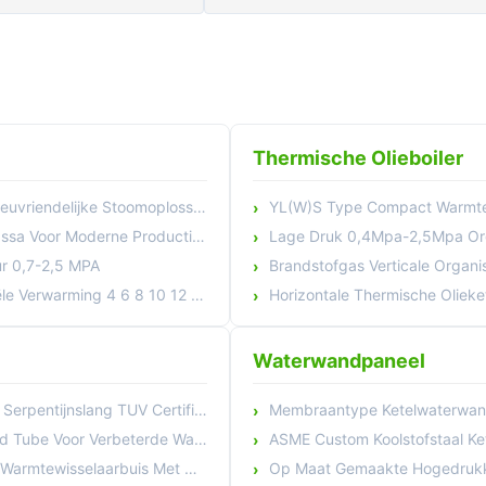
Thermische Olieboiler
riendelijke Stoomoplossingen
YL(W)S Type Compact Warmtewisselaar Mult
 Moderne Productie-Installaties
Lage Druk 0,4Mpa-2,5Mpa Organische 
ur 0,7-2,5 MPA
Brandstofgas Verticale Organ
ming 4 6 8 10 12 15 16 20 Ton/U
Horizontale Thermische Olieketel
Waterwandpaneel
ntijnslang TUV Certificering
Membraantype Ketelwaterwandpa
Voor Verbeterde Warmteoverdracht
ASME Custom Koolstofstaal Ketel
arbuis Met Hoge Warmteoverdracht
Op Maat Gemaakte Hogedrukketel 