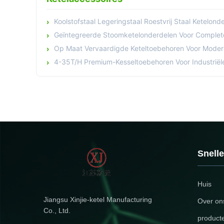
Koolstofstaal Legeringstaal Roestvrij Staal Ketelonderdelen Voo
Geïntegreerde Stoomketelonderdelen Voor Complete 
Op Maat Vervaardigde Keteltoebehoren Voor Moderne
4-35T/H Premium-Kesseltoebehoren Voor Industrië
Snelle
Huis
Jiangsu Xinjie-ketel Manufacturing
Over on
Co., Ltd.
product