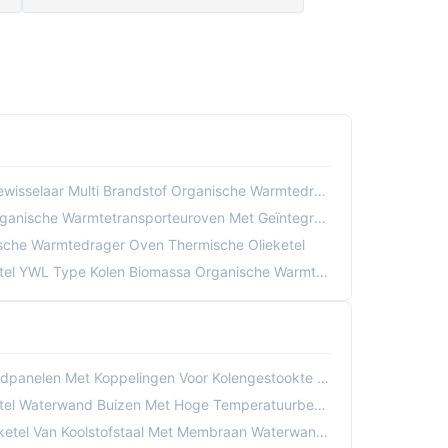
i Brandstof Organische Warmtedrager Ketel Thermische Olie Ketel
Warmtetransporteuroven Met Geïntegreerde Silo 10-25 Bar
ische Warmtedrager Oven Thermische Olieketel
 YWL Type Kolen Biomassa Organische Warmtedrager Oven
nelen Met Koppelingen Voor Kolengestookte Ketels
 Waterwand Buizen Met Hoge Temperatuurbestendigheid
Van Koolstofstaal Met Membraan Waterwandstructuur