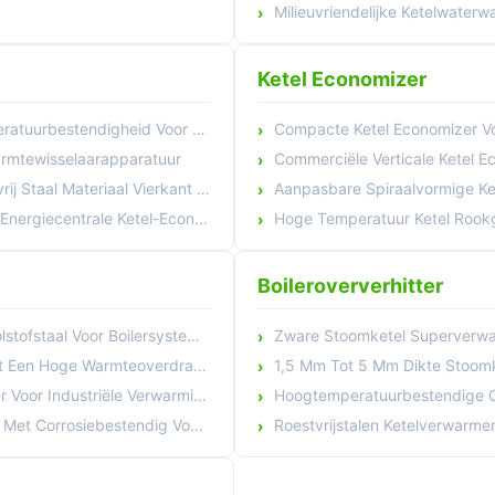
Milieuvriendelijke Ketelwaterw
Ketel Economizer
estendigheid Voor Stoomketels
Compacte Ketel Economizer Vo
Warmtewisselaarapparatuur
Commerciële Verticale Ketel Economi
 Materiaal Vierkant Rechthoekig
Aanpasbare Spiraalvormige Ketelvinn
giecentrale Ketel-Economizer
Hoge Temperatuur Ketel Rookgas Ec
Boileroververhitter
lersystemen Met Een Hoog Rendement
Zware Stoomketel Superverwa
e Warmteoverdrachtefficiëntie
1,5 Mm Tot 5 Mm Dikte Stoomke
riële Verwarming Energiebesparing
Hoogtemperatuurbestendige Corrosiebestendi
iebestendig Voor Ketelsystemen
Roestvrijstalen Ketelverwarme