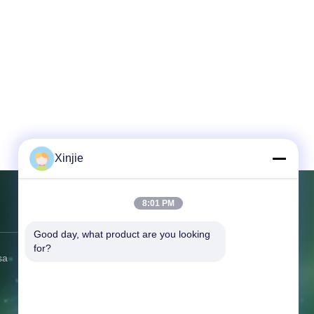
Xinjie
8:01 PM
Contattici
Good day, what product are you looking 
for?
sa
Indirizzo:
No. 2 Dingxiang East
Road, Hudai Town, Binhu District, Wuxi
City
Telefono:
86--13771568460