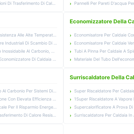
rasferimento Di Calore Continuo
Pannelli Per Pareti D'acqua Per C
Economizzatore Della Ca
te Temperature Per Caldaie A Vapore
Economisatore Per Caldaie Compa
dustriali Di Scambio Di Calore
Economisatore Per Caldaie Verticali Commercial
onio, Materiale Quadrato Rettangolare
Tubi A Pinna Per Caldaie A Spirale Per
 Di Caldaia Di Centrale Elettrica
Materiale Del Tubo Dell'economizzatore Di Gas Di Comb
Surriscaldatore Della Ca
Sistemi Di Caldaie Ad Alta Efficienza
Super Riscaldatore Per Calda
fficienza Di Trasferimento Del Calore
1Super Riscaldatore A Vapore 
Energetico Nel Riscaldamento Industriale
Supercalorificatore A Prova Di Corrosione
nte Alla Corrosione Per Sistemi Di Caldaie
Surriscaldatore Per Caldaia In Accia