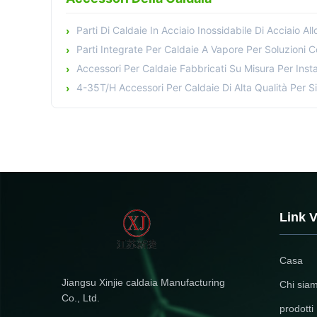
Parti Di Caldaie In Acciaio Inossidabile Di Acciaio Allo Carbonio Per Migliora
Parti Integrate Per Caldaie A Vapore Per Soluzioni Com
Accessori Per Caldaie Fabbricati Su Misura Per Inst
4-35T/H Accessori Per Caldaie Di Alta Qualità Per Si
Link V
Casa
Jiangsu Xinjie caldaia Manufacturing
Chi sia
Co., Ltd.
prodotti