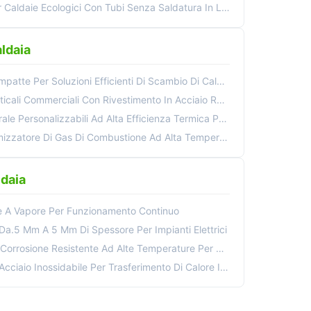
aldaie Ecologici Con Tubi Senza Saldatura In Lega ASTM
ldaia
tte Per Soluzioni Efficienti Di Scambio Di Calore
i Con Rivestimento In Acciaio Resistente Alla Corrosione Di Alta Qualità
sonalizzabili Ad Alta Efficienza Termica Per Gli Economizers
ustione Ad Alta Temperatura Della Caldaia Rivestimento Anticorrosione Personalizzato
ldaia
ie A Vapore Per Funzionamento Continuo
Da.5 Mm A 5 Mm Di Spessore Per Impianti Elettrici
 Resistente Ad Alte Temperature Per Caldaie Di Centrali Elettriche
io Inossidabile Per Trasferimento Di Calore Industriale Cc