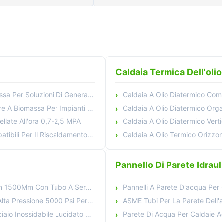
Caldaia Termica Dell'olio
Generazione Di Vapore Ecocompatibili
Caldaia A Olio Diatermico Compatta
Per Impianti Di Produzione Moderni
Caldaia A Olio Diatermico Organico A 
llate All'ora 0,7-2,5 MPA
Caldaia A Olio Diatermico Vertica
striale 4 6 8 10 12 15 16 20 Tonnellate/Ora
Caldaia A Olio Termico Orizzontale Di Tip
Pannello Di Parete Idraul
ubo A Serpentina Certificazione TUV
Pannelli A Parete D'acqua Per Cald
er Un Trasferimento Di Calore Migliorato
ASME Tubi Per La Parete Dell'acqua Di Caldaia 
ato Con Elevato Trasferimento Di Calore
Parete Di Acqua Per Caldaie Ad Alta Pressione I