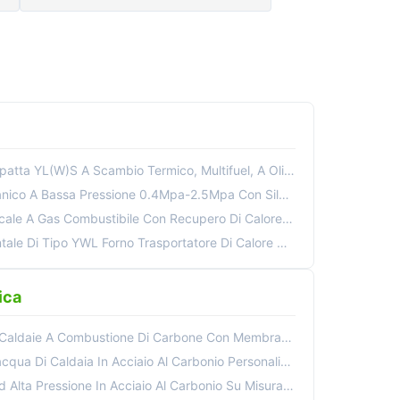
 YL(W)S A Scambio Termico, Multifuel, A Olio Diatermico
Bassa Pressione 0.4Mpa-2.5Mpa Con Silo Integrato 10-25 Bar
le A Gas Combustibile Con Recupero Di Calore Organico
o YWL Forno Trasportatore Di Calore Organico A Biomasse Di Carbone
ica
aie A Combustione Di Carbone Con Membrane E Collettori
In Acciaio Al Carbonio Personalizzati Con Resistenza Alle Alte Temperature
n Acciaio Al Carbonio Su Misura Con Struttura Di Parete Di Acqua A Membrana