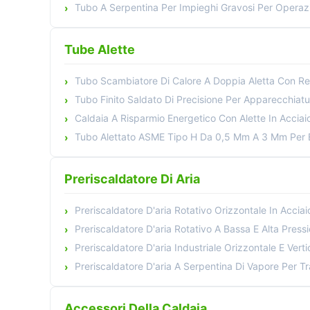
Tubo A Serpentina Per Impieghi Gravosi Per Operazioni Di T
Tube Alette
Tubo Scambiatore Di Calore A Doppia Aletta Con Resistenza Alle Al
Tubo Finito Saldato Di Precisione Per Apparecchiature In
Caldaia A Risparmio Energetico Con Alette In Acciaio Inossidabile Al Carb
Tubo Alettato ASME Tipo H Da 0,5 Mm A 3 Mm Per Economizzatore
Preriscaldatore Di Aria
Preriscaldatore D'aria Rotativo Orizzontale In Acciaio Al Carbonio Per 
Preriscaldatore D'aria Rotativo A Bassa E Alta Pressione Con Elevata E
Preriscaldatore D'aria Industriale Orizzontale E Verticale Per Il Risparmio 
Preriscaldatore D'aria A Serpentina Di Vapore Per Trasferimento Di Calore Resiste
Accessori Della Caldaia