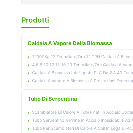
Prodotti
Caldaia A Vapore Della Biomassa
12000Kg 12 Tonnellate/Ora 12 TPH Caldaie A Biomassa Per Soluzioni Di 
4 6 8 10 12 15 16 20 Tonnellate/Ora Caldaia A Vapore A Biomassa 
Caldaia A Biomassa Intelligente PLC Da 2 A 40 Tonne
Caldaie A Vapore A Biomassa A Prestazioni Ecocompatibili Per Il Riscaldamento Indu
Tubo Di Serpentina
Scambiatore Di Calore A Tubi Finati In Acciaio Corten 1500Mm Con T
Tubo Serpentino A Pinne In Acciaio Inossidabile Ad Alta Pressione 5000 Psi P
Tubo Per Scambiatori Di Calore A Coil In Lega Di Acciaio Inossidabile Lucid