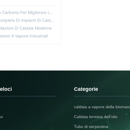
re Le Prestazioni Delle Caldaie A Vapore
plete Di Impianti Di Caldaie
allazioni Di Caldaie Moderne
stemi A Vapore Industriali
eloci
Categorie
caldaia a vapore della biomas
mo
Caldaia termica dell'olio
Tubo di serpentina