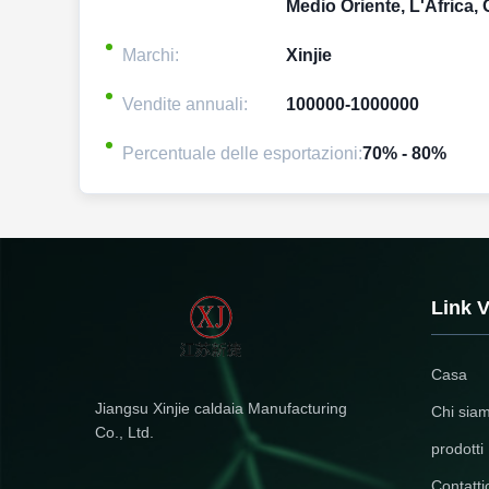
Medio Oriente, L'Africa, 
Marchi:
Xinjie
Vendite annuali:
100000-1000000
Percentuale delle esportazioni:
70% - 80%
Link V
Casa
Jiangsu Xinjie caldaia Manufacturing
Chi sia
Co., Ltd.
prodotti
Contatti