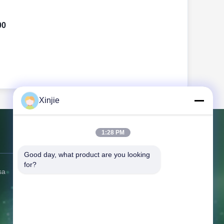
00
Xinjie
1:28 PM
Contattici
Good day, what product are you looking 
for?
sa
Indirizzo:
No. 2 Dingxiang East
Road, Hudai Town, Binhu District, Wuxi
City
Telefono:
86--13771568460