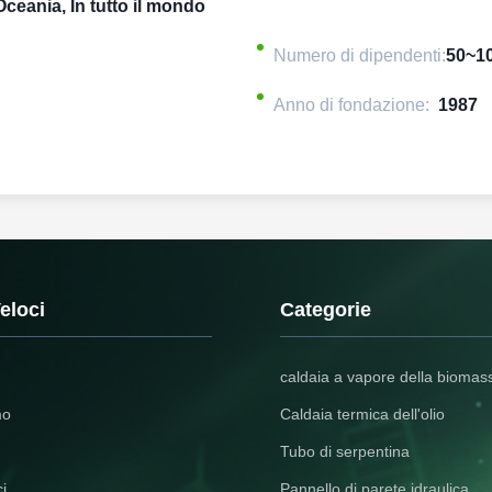
Oceania, In tutto il mondo
Numero di dipendenti:
50~1
Anno di fondazione:
1987
eloci
Categorie
caldaia a vapore della biomas
mo
Caldaia termica dell'olio
Tubo di serpentina
ci
Pannello di parete idraulica