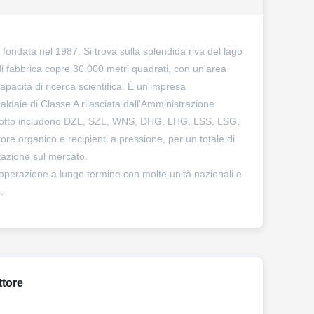
ndata nel 1987. Si trova sulla splendida riva del lago
di fabbrica copre 30.000 metri quadrati, con un'area
apacità di ricerca scientifica. È un'impresa
aldaie di Classe A rilasciata dall'Amministrazione
 prodotto includono DZL, SZL, WNS, DHG, LHG, LSS, LSG,
re organico e recipienti a pressione, per un totale di
utazione sul mercato.
cooperazione a lungo termine con molte unità nazionali e
.
ttore