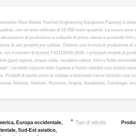
ntemente Wuxi Weida Thermal Engineering Equipment Factory) è stata fo
uadrati, con un'area edificata di 15.000 metri quadrati. La nuova area 
 attrezzature di produzione e collaudo di prima classe e possiede forti c
ione di vari prodotti per caldaie. Detiene una licenza di produzione di c
ità, con il numero di licenza TS2110E68-2026. I principali modelli di
e (gas) vapore, acqua calda, recupero calore, forni a fluido termovetto
Xinqie". I prodotti coprono tutto il paese e hanno stabilito una buona rep
il paese. Prodotti di punta come le caldaie a biomassa hanno formato una 
Indonesia, Malesia, Vietnam, Romania, Angola, Kazakistan, Cambogia, ecc
erica, Europa occidentale,
Tipo di attività:
Produ
ientale, Sud-Est asiatico,