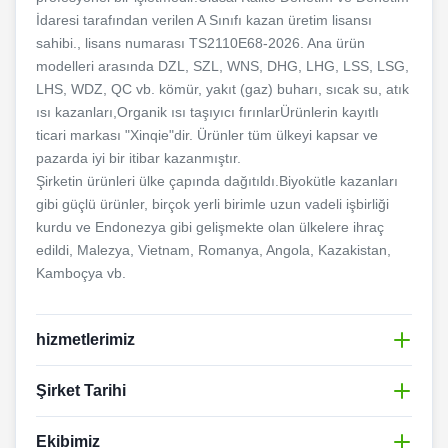
İdaresi tarafından verilen A Sınıfı kazan üretim lisansı
sahibi., lisans numarası TS2110E68-2026. Ana ürün
modelleri arasında DZL, SZL, WNS, DHG, LHG, LSS, LSG,
LHS, WDZ, QC vb. kömür, yakıt (gaz) buharı, sıcak su, atık
ısı kazanları,Organik ısı taşıyıcı fırınlarÜrünlerin kayıtlı
ticari markası "Xinqie"dir. Ürünler tüm ülkeyi kapsar ve
pazarda iyi bir itibar kazanmıştır.
Şirketin ürünleri ülke çapında dağıtıldı.Biyokütle kazanları
gibi güçlü ürünler, birçok yerli birimle uzun vadeli işbirliği
kurdu ve Endonezya gibi gelişmekte olan ülkelere ihraç
edildi, Malezya, Vietnam, Romanya, Angola, Kazakistan,
Kamboçya vb.
hizmetlerimiz
Jiangsu Xinjie Boiler Manufacturing Co Ltd, küresel
Şirket Tarihi
endüstriyel kazan kullanıcıları için kapsamlı ve profesyonel
hizmetler sunar.Şirket, ürün tasarımını kapsayan tam
Jiangsu Xinjie Boiler Manufacturing Co Ltd, inovasyon,
Ekibimiz
çözümler sunmaya odaklanıyor., üretim, kurulum rehberliği