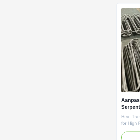
industrië
Aanpasb
Serpent
voor We
Heat Tra
for High 
for high-
available