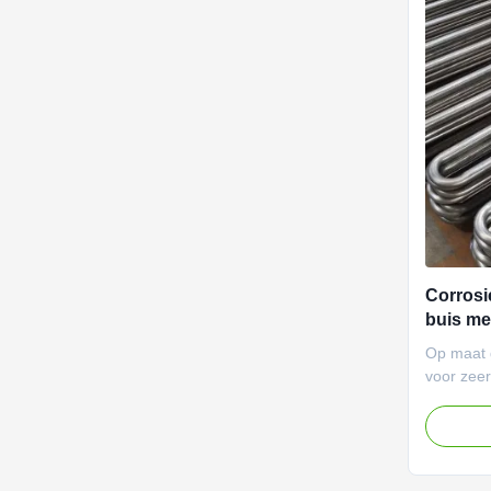
Corrosi
buis me
voor een
Op maat 
warmte
voor zeer
Duurzaam 
is bestan
corrosie
afmeting
compact 