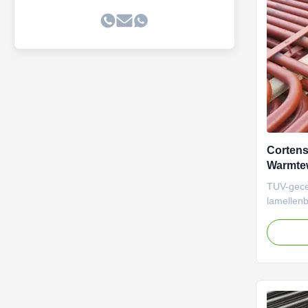
designed 
Cortens
Warmte
Serpent
TUV-gecer
lamellen
met kronk
warmteov
duurzaamh
omgeving
beschikba