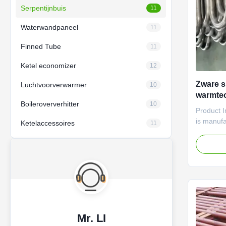
Serpentijnbuis
11
Waterwandpaneel
11
Finned Tube
11
Ketel economizer
12
Zware s
Luchtvoorverwarmer
10
warmte
Boileroververhitter
10
Product I
is manufa
Ketelaccessoires
11
steel, sta
ensure ex
to high t
unique co
transfer 
efficiency
Advanced
technolog
Mr. LI
consisten