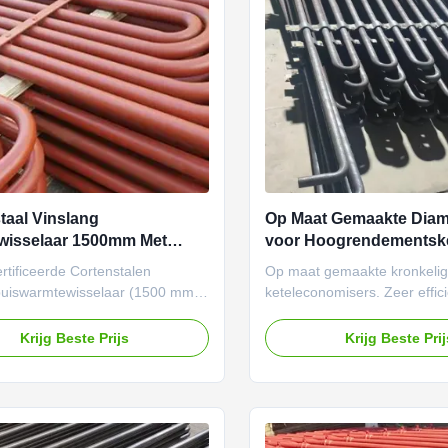
for continuous operation,
making it suitable for both h
taal Vinslang
Op Maat Gemaakte Diam
wisselaar 1500mm Met
voor Hoogrendementske
ijnslang TUV Certificering
Warmteoverdrachtssys
tificeerde Cortenstalen
Op maat gemaakte kronkelig
buiswarmtewisselaar (1500 mm)
keteleconomisers. Zeer effic
elig ontwerp voor superieure
warmteoverdracht, duurzame
erdracht, corrosieweerstand en
van koolstofstaal, bestand t
Krijg Beste Prijs
Krijg Beste Pri
eid in zware industriële
en 1000 psi. Aangepaste dia
en. Aanpasbare opties
100 mm voor optimale presta
ar.
energiecentrales.