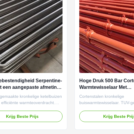
ebestendigheid Serpentine-
Hoge Druk 500 Bar Cort
t een aangepaste afmeting
Warmtewisselaar Met
 efficiënte
Geïntegreerde Spiraalbu
gemaakte kronkelige ketelbuizen
Cortenstalen kronkelige
overdracht
 efficiënte warmteoverdracht.
buiswarmtewisselaar. TUV-ge
koolstof/legering/roestvrij staal
geschikt voor -50°C tot 300
d tegen -200°C tot 500°C. Hoge
druk. Superieure corrosiewe
Krijg Beste Prijs
Krijg Beste Pri
weerstand, aangepaste
thermische efficiëntie voor in
en (10-100 mm diameter) en
toepassingen.
ontwerp voor wereldwijde