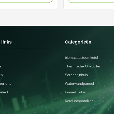
Overview The serpentine tube
Corrosiebestendige, duurzam
a continuous curved structure
voor warmtewisselaars en k
with advanced fin technology to
Gelaste of naadloze verbind
heat transfer efficiency. This
beschikbaar.
e design significantly increases
tive surface area and enhances
onductivity, enabling optimal
nce in high-pressure systems.
 links
Categorieën
biomassastoomketel
s
Thermische Olieboiler
en
Serpentijnbuis
eer ons
Waterwandpaneel
eleid
Finned Tube
Ketel economizer