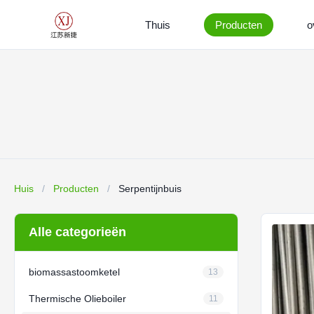
Thuis
Producten
o
Huis
/
Producten
/
Serpentijnbuis
Alle categorieën
biomassastoomketel
13
Thermische Olieboiler
11