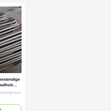
bestendige
aalbuis
overdracht
ronkelige buis
tegen
5000 PSI.
js