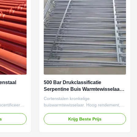
enstaal
500 Bar Drukclassificatie
Serpentine Buis Warmtewisselaar
is
met Cortenstaal Constructie
Cortenstalen kronkelige
certificeerd,
buiswarmtewisselaar. Hoog rendement,
°C en 500 bar
druk tot 500 bar, gepolijste afwerking.
erstand en
Duurzame, corrosiebestendige constructie
js
Krijg Beste Prijs
dustriële
voor industriële verwarmingstoepassingen
wereldwijd.