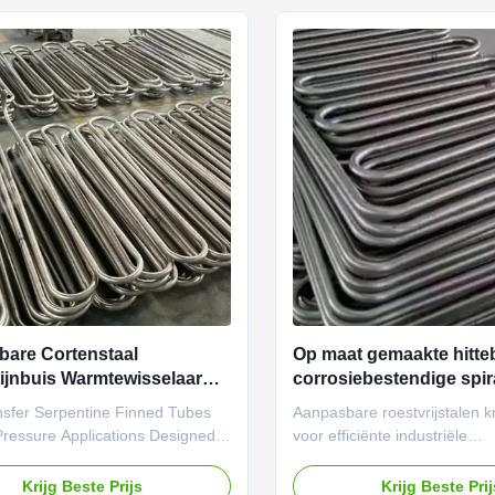
le toepassingen.
are Cortenstaal
Op maat gemaakte hitte
ijnbuis Warmtewisselaar
corrosiebestendige spir
reldwijde Markten
voor industriële warmte
nsfer Serpentine Finned Tubes
Aanpasbare roestvrijstalen k
Pressure Applications Designed
voor efficiënte industriële
pressure systems up to 5000 PSI,
warmteoverdracht. Bestand 
 for loading at Shanghai port.
temperaturen tot 1000°F en 
Krijg Beste Prijs
Krijg Beste Pri