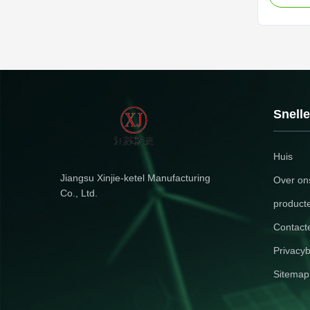
Product 
features 
combined 
maximize 
innovativ
the effec
thermal c
performa
Snelle
Huis
Jiangsu Xinjie-ketel Manufacturing
Over on
Co., Ltd.
product
Contact
Privacyb
Sitemap