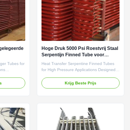
 gelegeerde
Hoge Druk 5000 Psi Roestvrij Staal
Serpentijn Finned Tube voor
et hoge
Verbeterde Warmteoverdracht
ger Tubes for
Heat Transfer Serpentine Finned Tubes
ons
for High Pressure Applications Designed
ity stainless
for high-pressure applications up to 5000
se serpentine
Psi, available for loading at Shanghai port.
js
Krijg Beste Prijs
uration that
Product Introduction The serpentine tube
face area. The
design features a continuous curved
rosion
structure combined with high-quality fins
ng, improving
to maximize heat transfer area. This
is design
configuration enhances thermal efficiency
n while
and ensures uniform heat distribution
nge capacity,
across the system. Each serpentine tube