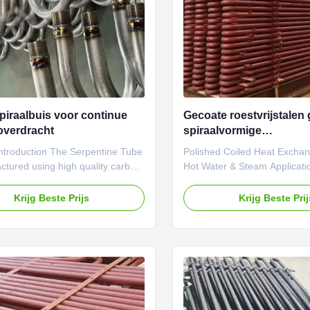
piraalbuis voor continue
Gecoate roestvrijstalen
overdracht
spiraalvormige
warmtewisselaarbuis m
ntroduction The Serpentine Tube
Polished Coiled Heat Exchan
warmteoverdracht
ctured using high quality carbon
Hot Water & Steam Applicati
inless steel, or alloy steel to
Manufactured using high-qual
cellent strength and resistance
steel or alloy materials, the
Krijg Beste Prijs
Krijg Beste Pri
emperature and pressure. Its
tubes feature a coiled config
iled structure increases the heat
maximizes heat transfer sur
surface area, improving thermal
polished finish enhances cor
 and optimizing fluid flow.
resistance and reduces fouli
 bending and welding
overall system efficiency. Th
ies ensure precise shaping and
allows for compact installatio
t quality. This Serpentine Tube is
maintaining high heat excha