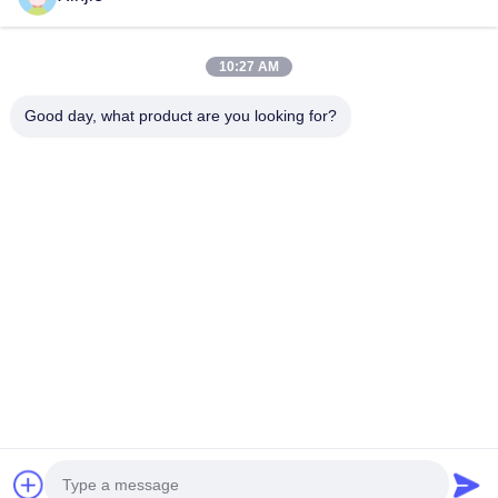
빠른 링크
집
10:27 AM
제품
Good day, what product are you looking for?
우리에 대해
공장견학
품질 관리
문의하기
인용 을 요청 하십시오
Jiangsu Xinjie Boiler Manufacturing Co., Ltd.
0086-13771568460
15852590168@163.com
Follow Us
© 2026 Jiangsu Xinjie Boiler Manufacturing Co., Ltd.. All Rights Reserved.