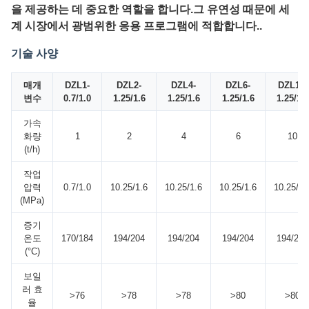
을 제공하는 데 중요한 역할을 합니다.그 유연성 때문에 세
계 시장에서 광범위한 응용 프로그램에 적합합니다..
기술 사양
매개
DZL1-
DZL2-
DZL4-
DZL6-
DZL10-
변수
0.7/1.0
1.25/1.6
1.25/1.6
1.25/1.6
1.25/1.6
가속
화량
1
2
4
6
10
(t/h)
작업
압력
0.7/1.0
10.25/1.6
10.25/1.6
10.25/1.6
10.25/1.
(MPa)
증기
온도
170/184
194/204
194/204
194/204
194/204
(°C)
보일
러 효
>76
>78
>78
>80
>80
율