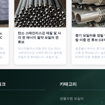
코노
탄소 스테인리스강 재질 및 사
증기 보일러용 정밀
C
각 핀 에너지 절약 보일러 핀
링 이중 핀 튜브 (내
튜브
적화
정사각형/직사각형 핀이 있는 탄소/
열효율이 뛰어난 증기보
 보일
스테인리스강 소재의 에너지 절약형
이중 핀 튜브입니다. 높
강,
보일러 핀 튜브입니다. 보일러 및 열
EU/US 인증, 맞춤형 크
로
교환기에 탁월한 열전달, 내식성, 내
및 유지 관리 비용이 절
대한
구성을 제공합니다. 맞춤형 옵션이
최적
제공되는 API, ASTM, DIN 표준 인증
적을
을 받았습니다.
여
 합
링크
카테고리
용도
 성
기술
생물자원 보일러
 신
 환