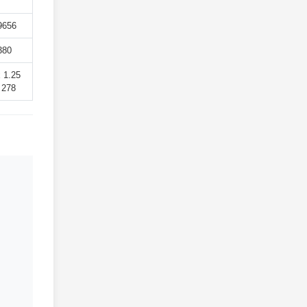
9656
380
x 1.25
 278