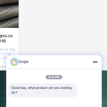
 엔지니어
식성)
일러용 정밀
은 내구성,
기. 연료 소비
Xinjie
감됩니다.
8:39 PM
문의하기
Good day, what product are you looking 
for?
주소:
무석시 빈후구 후다이진 딩샹동
로 2호