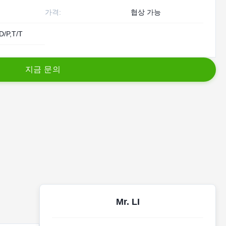
가격:
협상 가능
D/P,T/T
지
금
문
의
Mr. LI