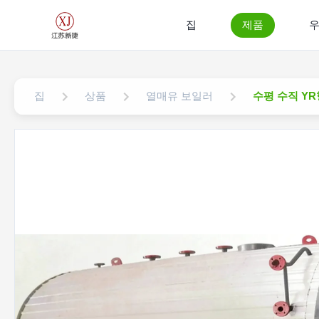
집
제품
우
집
상품
열매유 보일러
수평 수직 YR