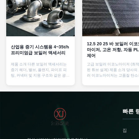
12.5 20 25 바 보일러 이
산업용 증기 시스템용 4~35t/h
마이저, 고온 저항, 자동 PL
프리미엄급 보일러 액세서리
제어
제품 소개 다른 보일러 액세서리는
고급 보일러 이코노마이저 (최
증기 헤더, 밸브, 플랜지, 파이프 피
된 튜브 설계) 제품 소개 당사의
팅, 커넥터 및 지원 구조와 같은 광범
러 이코노마이저는 고품질 탄소
위한 구성 요소를 포함합니다.고품
합금강 또는 스테인리스강 재질
질 탄소강으로 제조된, 합금강, 또는
제작되어 고온, 고압 및 부식에 
스테인리스 스틸, 이 다른 보일러 액
탁월한 저항성을 보장합니다. 
세서리 고온, 압력, 그리고 부식 환경
화된 튜브 설계는 열 전달 표면
견딜 수 있도록 만들어집니다.첨단
증가시키고 유체 흐름을 개선하
제조 과정 과 엄격 한 품질 관리 는
우수한 열 교환 효율을 가능하게
빠른 
정확 한 크기 를 보장 한다이 다른 보
니다. 이 고급 구조는 에너지 활
일러 액세서리는 현대 산업 요구 사
를 높이고 연속 작동 중 안정적인
항을 충족하도록 설계되었으며 특정
능을 보장합니다. 정밀한 제작 
집
시스템 필요에 따라 사용자 정의 할
은 강력한 튜브 연결과 장기적인
수 있습니다. 신청서 다른 보일러 액
뢰성을 보장하여 까다로운 산업