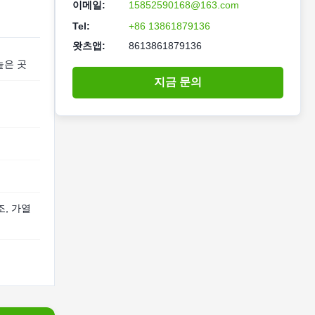
이메일:
15852590168@163.com
Tel:
+86 13861879136
왓츠앱:
8613861879136
높은 곳
지금 문의
조, 가열