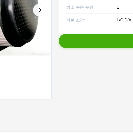
최소 주문 수량:
1
지불 조건:
L/C,D/A,