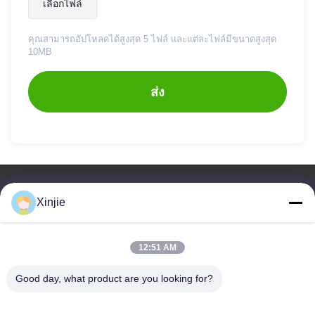
เลือกไฟล์
คุณสามารถอัปโหลดได้สูงสุด 5 ไฟล์ และแต่ละไฟล์มีขนาดสูงสุด
10MB
ส่ง
ลิงก์ด่วน
Xinjie
บ้าน
สินค้า
12:51 AM
เกี่ยวกับเรา
Good day, what product are you looking for?
ทัวร์โรงงาน
การควบคุมคุณภาพ