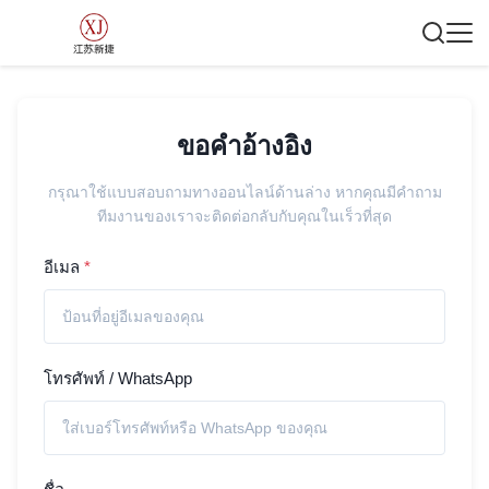
ขอคําอ้างอิง
กรุณาใช้แบบสอบถามทางออนไลน์ด้านล่าง หากคุณมีคําถาม
ทีมงานของเราจะติดต่อกลับกับคุณในเร็วที่สุด
อีเมล
*
โทรศัพท์ / WhatsApp