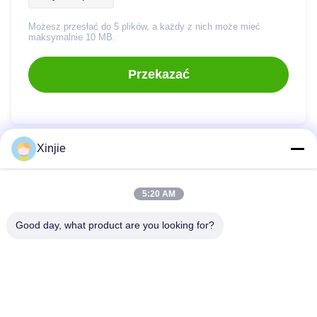
Możesz przesłać do 5 plików, a każdy z nich może mieć
maksymalnie 10 MB.
Przekazać
Xinjie
Szybkie Linki
5:20 AM
Dom
Produkty
Good day, what product are you looking for?
O Nas
Zwiedzanie Fabryki
Kontrola Jakości
Skontaktuj Się Z Nami
Poproś O Wycenę