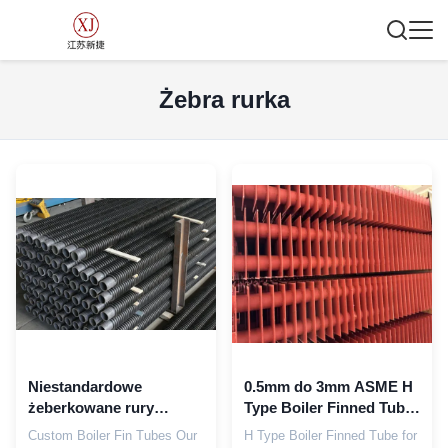
Żebra rurka
Niestandardowe
0.5mm do 3mm ASME H
żeberkowane rury
Type Boiler Finned Tube
kotłowe z piaskowaną
for Power Plant Boiler
Custom Boiler Fin Tubes Our
H Type Boiler Finned Tube for