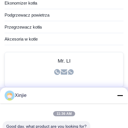
Ekonomizer kotła
Podgrzewacz powietrza
Przegrzewacz kotła
Akcesoria w kotle
Mr. LI
Xinjie
Szybkie Linki
11:36 AM
Dom
Produkty
Good day, what product are you looking for?