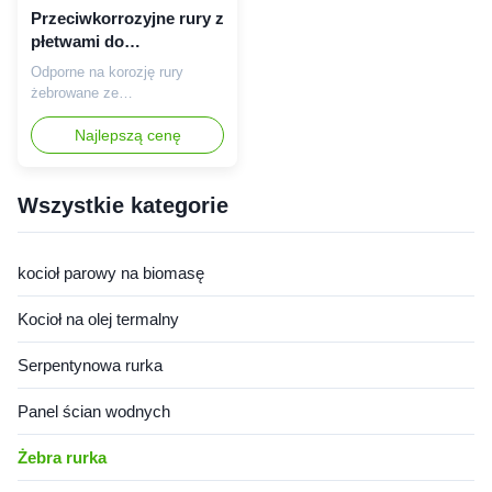
Przeciwkorrozyjne rury z
płetwami do
przemysłowego
Odporne na korozję rury
przenoszenia ciepła z
żebrowane ze
zoptymalizowaną
zoptymalizowaną strukturą
strukturą płetwy
żeberek zapewniającą
Najlepszą cenę
doskonałą wydajność
wymiany ciepła. Wykonane ze
stali węglowej/nierdzewnej,
Wszystkie kategorie
pracujące w temperaturze do
450°C. Idealny do kotłów,
wymienników ciepła i
kocioł parowy na biomasę
ekonomizerów w trudnych
warunkach przemysłowych.
Kocioł na olej termalny
Serpentynowa rurka
Panel ścian wodnych
Żebra rurka