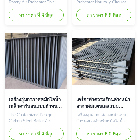
สำหรับโรงไฟฟ้า มาตรฐาน
Rotary Air Preheater This
Preheater Naturally Circulated
ASME
high-efficiency rotary air
For Power Station ASME
preheater features a horizontal
Standard Product Introduction
หา ราคา ที่ ดี ที่สุด
หา ราคา ที่ ดี ที่สุด
carbon steel construction
The Air Preheater utilizes a
designed for optimal heat
naturally circulated heat
recovery and reliable
exchange system that
performance in demanding
enables efficient heat transfer
industrial applications.
without complex auxiliary
Product Overview The rotary
equipment. This innovative
air preheater utilizes a rotating
design enhances operational
heat exchange structure to
stability while minimizing
continuously transfer thermal
maintenance requirements.
energy from exhaust gases to
Engineered with premium
incoming combustion air. This
materials and precision
innovative design ensures
manufacturing, the Air
consistent and efficient heat
Preheater withstands the high-
temperature environments
เครื่องอุ่นอากาศหม้อไอน้ำ
เครื่องทำความร้อนล่วงหน้า
เหล็กคาร์บอนแบบกำหนด
อากาศสแตนเลสแบบ
เองพร้อมประสิทธิภาพการ
กำหนดเองสำหรับการ
The Customized Design
เครื่องอุ่นอากาศล่วงหน้าแบบ
ถ่ายเทความร้อนสูง
ถ่ายเทความร้อนในระบบ
Carbon Steel Boiler Air
กำหนดเองสำหรับหม้อไอน้ำ
หม้อไอน้ำ
Preheater is engineered for
และเตาเผา ความทนทานต่อ
high performance in
อุณหภูมิสูง (650°C) เพิ่ม
หา ราคา ที่ ดี ที่สุด
หา ราคา ที่ ดี ที่สุด
demanding industrial
ประสิทธิภาพ ลดการใช้เชื้อ