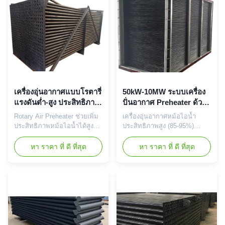
ในสภาพแวดล้อมที่รุนแรง
เครื่องอุ่นอากาศแบบโรตารี่
50kW-10MW ระบบเครื่อง
แรงดันต่ำ-สูง ประสิทธิภาพ
ปั่นอากาศ Preheater ด้วย
การถ่ายเทความร้อนสูง
Q345R การก่อสร้างแผ่น
Rotary Air Preheater ช่วยเพิ่ม
เครื่องอุ่นอากาศหม้อไอน้ำ
เหล็ก
ประสิทธิภาพหม้อไอน้ำได้สูงถึง
ประสิทธิภาพสูง (85-95%)
85% ด้วยโลหะผสมทนความ
พร้อมโครงสร้างเหล็ก Q345R
ร้อน นำเสนอไดรฟ์ไฟฟ้า การ
ลดการสิ้นเปลืองน้ำมันเชื้อเพลิง
หา ราคา ที่ ดี ที่สุด
หา ราคา ที่ ดี ที่สุด
ปิดผนึกการรั่วไหลต่ำ และการ
ทนทานต่ออุณหภูมิ 600°C และ
ติดตั้งแบบกำหนดเอง ผู้ผลิต
แรงดัน 25 บาร์ ปรับแต่งได้
OEM ที่มีประสบการณ์การส่ง
สำหรับการใช้งานทาง
ออกทั่วโลก
อุตสาหกรรมทั่วโลก