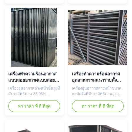
applications. Constructed
เพลิง ขนาดที่กำหนดเอง บำรุง
from premium carbon steel,
รักษาง่าย ผู้ผลิต OEM เพื่อการ
this air preheater delivers
ส่งออกทั่วโลก
exceptional durability and
resistance to extreme
temperatures. Its customized
design enables optimization of
heat exchange surfaces and
airflow pathways, resulting in
superior performance and
efficiency. Product Overview
This air preheater features
advanced manufacturing
เครื่องทําความร้อนอากาศ
เครื่องทําความร้อนอากาศ
technology
แบบสอยอากาศแบบสอย
อุตสาหกรรมแนวราบตั้ง
อากาศ
เพื่อประหยัดพลังงานในการ
เครื่องอุ่นอากาศล่วงหน้าขั้นสูงที่
เครื่องอุ่นอากาศล่วงหน้าขนาด
ทําความร้อนอุตสาหกรรม
มีประสิทธิภาพ 85-95%
กะทัดรัดที่มีประสิทธิภาพสูงสุด
โครงสร้างเหล็ก Q345R และ
ถึง 85% ช่วยลดการสิ้นเปลือง
ระบบอัตโนมัติ ปรับแต่งได้
น้ำมันเชื้อเพลิง การออกแบบที่
หา ราคา ที่ ดี ที่สุด
หา ราคา ที่ ดี ที่สุด
สำหรับโรงไฟฟ้าและหม้อไอน้ำ
ปรับแต่งได้ โครงสร้างที่ทนทาน
อุตสาหกรรม ลดการสิ้นเปลือง
และการรับรองระดับโลก เหมาะ
เชื้อเพลิงและการปล่อยมลพิษ
สำหรับหม้อไอน้ำอุตสาหกรรม
พร้อมรับประกันความทนทาน
และงานประหยัดพลังงาน