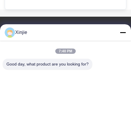
ลิงก์ด่วน
Xinjie
บ้าน
สินค้า
7:40 PM
เกี่ยวกับเรา
Good day, what product are you looking for?
ทัวร์โรงงาน
การควบคุมคุณภาพ
ติดต่อเรา
ขอทุน
Jiangsu Xinjie Boiler Manufacturing Co., Ltd.
0086-13771568460
15852590168@163.com