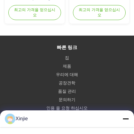
Economizers Product
extended fins to significantly
Introduction Boiler Economizer
최고의 가격을 얻으십시
최고의 가격을 얻으십시
increase the effective heat
fin tubes are manufactured
오
오
transfer area. Available in both
using high-quality carbon steel,
round and rectangular
alloy steel, or stainless steel
configurations, these finned
materials, ensuring excellent
tubes can be tailored to meet
resistance to high temperature,
specific ...
pressure, and corrosion. The
빠른 링크
spiral ...
집
제품
우리에 대해
공장견학
품질 관리
문의하기
인용 을 요청 하십시오
Xinjie
Jiangsu Xinjie Boiler Manufacturing Co., Ltd.
86--13771568460