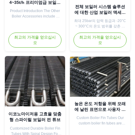
4~35t/h 프리미엄급 보일러
전체 보일러 시스템 솔루션
액세서리
Product Introduction The Other
에 대한 산업 보일러 액세서
Boiler Accessories include a
리
최대 25bar의 압력 등급과 -20°C
comprehensive range of
~ 300°C의 온도 범위를 갖춘 산
components such as steam
업용 보일러 액세서리입니다. 유
headers, valves, flanges, pipe
최고의 가격을 얻으십시
지 관리 요구 사항이 낮은 스테인
최고의 가격을 얻으십시
fittings, connectors, and support
오
리스/탄소강으로 제작되었습니
오
structures. Manufactured from
다. 맞춤형 구성 요소는 다양한 산
premium carbon steel, alloy
업 응용 분야에서 보일러 효율성,
steel, or stainless steel, these
안전성 및 호환성을 향상시킵니
Other Boiler Accessories are
다.
built ...
높은 온도 저항을 위해 모래
에 날린 표면으로 사용자 정
이코노마이저용 고효율 맞춤
의 보일러 핀 튜브
Custom Boiler Fin Tubes Our
형 스파이럴 보일러 핀 튜브
custom boiler fin tubes are
Customized Durable Boiler Fin
manufactured using high-quality
Tubes With Spiral Design For
base tubes combined with