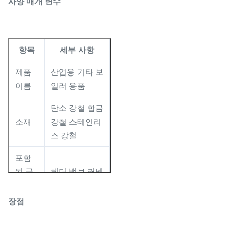
사양 매개 변수
항목
세부 사항
제품
산업용 기타 보
이름
일러 용품
탄소 강철 합금
소재
강철 스테인리
스 강철
포함
된 구
헤더 밸브 커넥
성 요
터 지원 피팅
소
장점
작동
섭씨 600도까