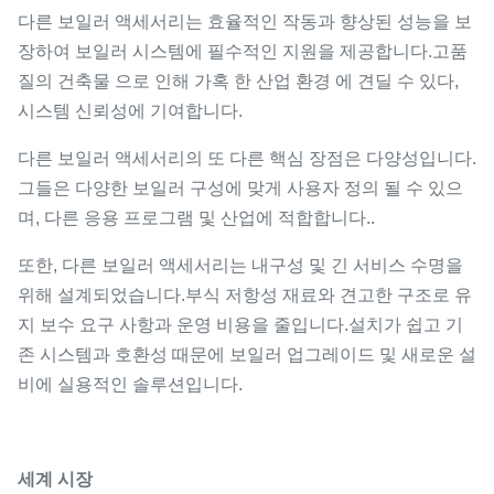
온도
지
다른 보일러 액세서리는 효율적인 작동과 향상된 성능을 보
장하여 보일러 시스템에 필수적인 지원을 제공합니다.고품
낮은 압력에서
질의 건축물 으로 인해 가혹 한 산업 환경 에 견딜 수 있다,
압력
높은 압력 시스
시스템 신뢰성에 기여합니다.
등급
템에 적합합니
다
다른 보일러 액세서리의 또 다른 핵심 장점은 다양성입니다.
그들은 다양한 보일러 구성에 맞게 사용자 정의 될 수 있으
부식 방지 코팅
며, 다른 응용 프로그램 및 산업에 적합합니다..
표면
은 선택적입니
처리
다.
또한, 다른 보일러 액세서리는 내구성 및 긴 서비스 수명을
위해 설계되었습니다.부식 저항성 재료와 견고한 구조로 유
사용
시스템 요구 사
지 보수 요구 사항과 운영 비용을 줄입니다.설치가 쉽고 기
자 정
항에 따라 사용
존 시스템과 호환성 때문에 보일러 업그레이드 및 새로운 설
의
가능
비에 실용적인 솔루션입니다.
제조
ASME EN 또
표준
는 GB 표준
세계 시장