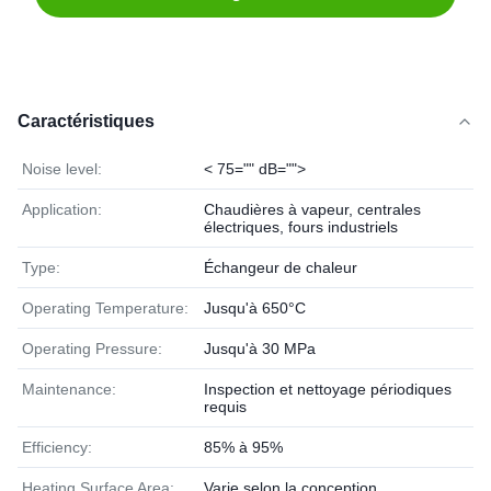
Caractéristiques
Noise level:
< 75="" dB="">
Application:
Chaudières à vapeur, centrales
électriques, fours industriels
Type:
Échangeur de chaleur
Operating Temperature:
Jusqu'à 650°C
Operating Pressure:
Jusqu'à 30 MPa
Maintenance:
Inspection et nettoyage périodiques
requis
Efficiency:
85% à 95%
Heating Surface Area:
Varie selon la conception,