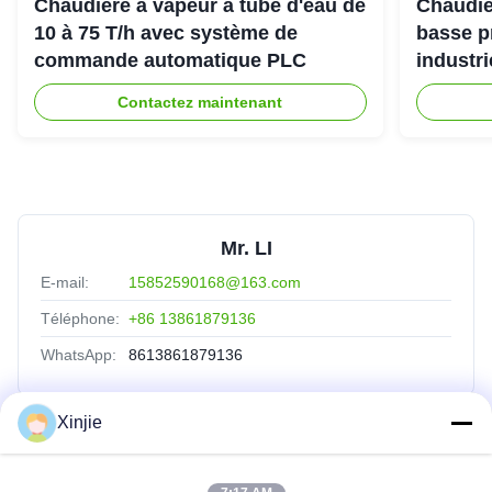
Chaudière à vapeur à tube d'eau de
Chaudiè
10 à 75 T/h avec système de
basse p
commande automatique PLC
industri
Contactez maintenant
Mr. LI
E-mail:
15852590168@163.com
Téléphone:
+86 13861879136
WhatsApp:
8613861879136
Xinjie
Liens Rapides