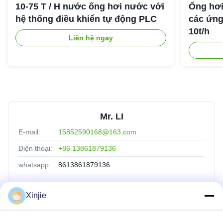
10-75 T / H nước ống hơi nước với
Ống hơi
hệ thống điều khiển tự động PLC
các ứng
10t/h
Liên hệ ngay
Mr. LI
E-mail:
15852590168@163.com
Điện thoại:
+86 13861879136
whatsapp:
8613861879136
Xinjie
Liên Kết Nhanh