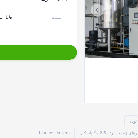
قیمت:
قابل مذ
توده
biomass boilers