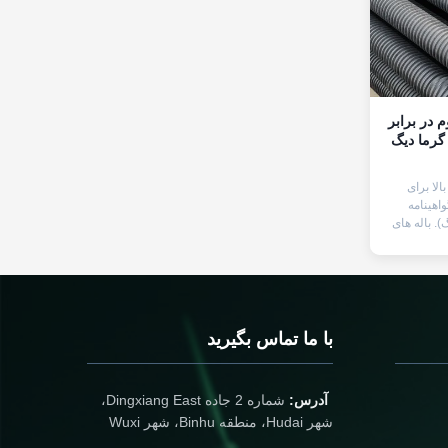
م در برابر
 گرما دیگ
الا برای
واهینامه
گ). باله های
ا افزایش
می دهند و کارایی و دوام را تا 650 درجه
 اندازه های
ی موجود
با ما تماس بگیرید
آدرس:
شماره 2 جاده Dingxiang East،
شهر Hudai، منطقه Binhu، شهر Wuxi