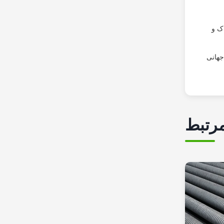
اک و
ع جهانی
رتبط