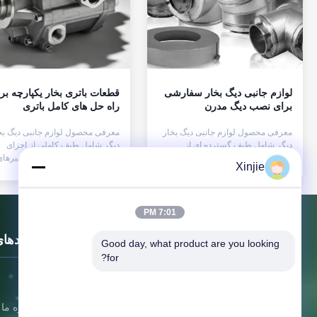
لوازم جانبی دیگ بخار سفارشی
قطعات باتری بخار یکپارچه بر
برای نصب دیگ مدرن
راه حل های کامل باتری
معرفی محصول لوازم جانبی دیگ بخار
معرفی محصول لوازم جانبی دیگ بخ
دیگر شامل طیف گسترده ای از
دیگر شامل طیف کاملی از اجزای
قطعات سفارشی ساخته شده مانند
یکپارچه مانند هدرهای بخار، شیرها
Xinjie
هدرهای بخار، منیفولدها، شیرها، فلنج
کنترل، فلنج‌ها، دمپرها، اتصالات،
ها، اتصالات لوله، نگهدارنده ها و
سیستم‌های لوله‌کشی و پشتیبانی‌ه
مجموعه های سازه ای می باشد. این
سازه‌ای است. این لوازم جانبی دیگ
لوازم جانبی دیگ بخار دیگر که از فولاد
بخار دیگر که از فولاد کربن، فولاد
7:01 PM
کربن، فولاد آلیاژی یا فولاد ضد زنگ با
آلیاژی یا فولاد ضد زنگ با کیفیت بالا
کیفیت بالا ساخته شده اند، برای مقا...
ساخته شده‌اند، برای مقاومت در برا.
پیوندها
Good day, what product are you looking 
for?
خونه
جیانگسو Xinjie Boiler Manufacturing
درباره ما