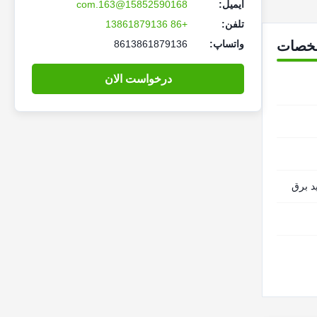
ایمیل:
15852590168@163.com
تلفن:
+86 13861879136
خصات
واتساپ:
8613861879136
درخواست الان
د برق