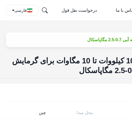
اس با ما
درخواست نقل قول
فارسی
بویلرهای زیست توده 100 کیلووات تا 10 مگاوات برای گرمایش
محل مبدا:
چین