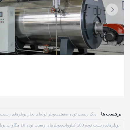
برچسب ها
دیگ زیست توده صنعتی,بویلر لوله‌ای بخار,بویلرهای زیست 
بویلرهای زیست توده 100 کیلووات,بویلرهای زیست توده 10 مگاوات,بویلرهای زیست توده 2.5 مگاپاسکال