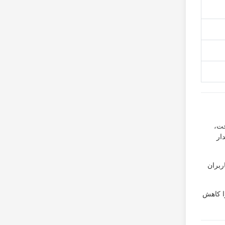
وخت،
ار
ربران
را کاهش