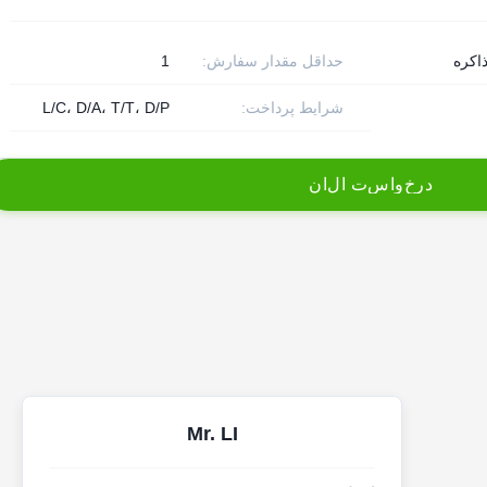
اکره
حداقل مقدار سفارش:
1
شرایط پرداخت:
L/C، D/A، T/T، D/P
د
ر
خ
و
ا
س
ت
ا
ل
ا
ن
Mr. LI