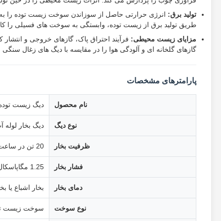
فرآوری چوب را پردازش می کند. اثرات زیست محیطی را در حین تولی
تولید برق:
انرژی حرارتی حاصل از سوزاندن سوخت زیست توده را به بخار 
طریق تولید برق از زیست توده، وابستگی به سوخت های فسیلی را ک
مزایای زیست محیطی:
فرآیند احتراق پاک، گازهای خروجی و انتشار ک
گازهای گلخانه ای و آلودگی هوا را در مقایسه با دیگ های زغال سنگ
پارامترهای مشخصات
نام محصول
دیگ زیست توده س
نوع دیگ
دیگ بخار لوله 
ظرفیت بخار
20 تن در ساعت تا 75 تن در ساعت
فشار بخار
1.25 مگاپاسکال تا 9.8 مگاپاسکال
دمای بخار
بخار اشباع یا ب
نوع سوخت
سوخت زیست تو