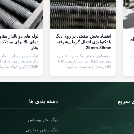
اقتصاد بخش صنعتی بر روی دیگ
لوله های دو بالدار مقاو
ای
با تکنولوژی انتقال گرما پیشرفته
دمای بالا برای مبادلات
25mm-89mm
بخار
ار
اکونومایزر صنعتی دیگ بخار با فناوری
لوله های دو پره ای با دمای ب
پیشرفته انتقال حرارت، بازدهی 85 تا
دیگ های بخار. مواد دارای گ
ی
95 درصدی را به دست می آورد،
ASME (کربن/فولاد ضد زن
مصرف سوخت را کاهش می دهد و دما/
دوتایی منطقه تبادل گرما ر
ای
فشار بالا را تحمل می کند. ساختار
فولادی بادوام، مقاوم در برابر خوردگی
سانتیگراد افزایش می دهند.
و ساخته شده با استانداردهای
سفارشی و درمان های نهای
ASME/EN/GB برای مصارف صنعتی
است.
..
جهانی.
ی سریع
دسته بندی ها
دیگ بخار بیوماس
دیگ روغن حرارتی