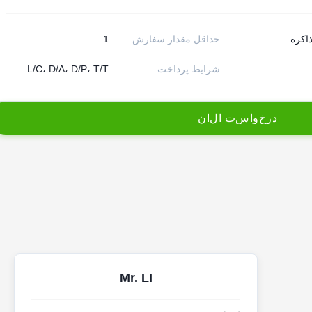
اکره
حداقل مقدار سفارش:
1
شرایط پرداخت:
L/C، D/A، D/P، T/T
د
ر
خ
و
ا
س
ت
ا
ل
ا
ن
Mr. LI