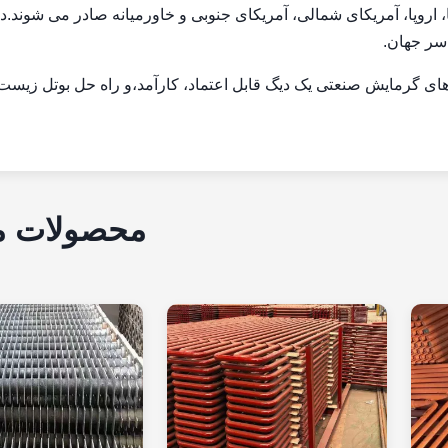
 اروپا، آمریکای شمالی، آمریکای جنوبی و خاورمیانه صادر می شوند.د
اسر جهان.
ایومس Eco Performance برای راه حل های گرمایش صنعتی یک دیگ قابل اعتماد، کارآمد،و راه حل بوتل زی
محصولات م