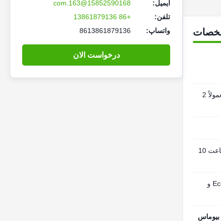
ایمیل:
15852590168@163.com
تلفن:
+86 13861879136
خصات
واتساپ:
8613861879136
درخواست الان
بر اساس مدل متفاوت است، معمولاً 2
4 6 8 10 12 15 16 20 تن در ساعت 10
مطابق با استانداردهای EcoDesign و