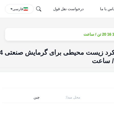
اس با ما
درخواست نقل قول
فارسی
دیگ بخار بیومس با عملکرد زیست محیطی برای گرم
محل مبدا:
چین