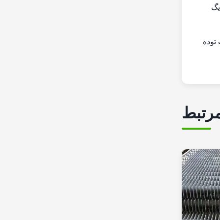
یگ
ست توده
رتبط