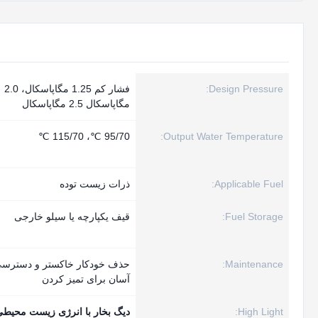
Design Pressure:
فشار کم 1.25 مگاپاسکال، 2.0
مگاپاسکال 2.5 مگاپاسکال
95/70 ℃، 115/70 ℃
Output Water Temperature:
Applicable Fuel:
ذرات زیست توده
Fuel Storage:
قیف یکپارچه یا سیلو خارجی
Maintenance:
حذف خودکار خاکستر و دسترس
آسان برای تمیز کردن
High Light:
دیگ بخار با انرژی زیست محیطی,20 تن/ساعت بخار جوشکاری از ذرات زیستی,آبگرمکن های 16 تن/ساعت از ب