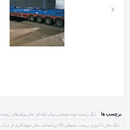
برچسب ها
دیگ زیست توده صنعتی,بویلر لوله‌ای بخار,بویلرهای زیست 
دیگ بخار با انرژی زیست محیطی,20 تن/ساعت بخار جوشکاری از ذرات زیستی,آبگرمکن های 16 تن/ساعت از بیوماس