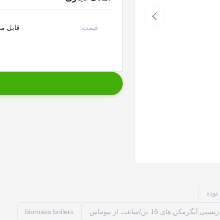
قیمت:
قابل مذ
توده
biomass boilers