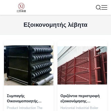
Εξοικονομητής λέβητα
Συμπαγής
Οριζόντια περιστροφή
Οικονομοποιητής
εξοικονόμησης
Λέβητα για
βιομηχανικού λέβητα με
Product Introduction The
Horizontal Industrial Boiler